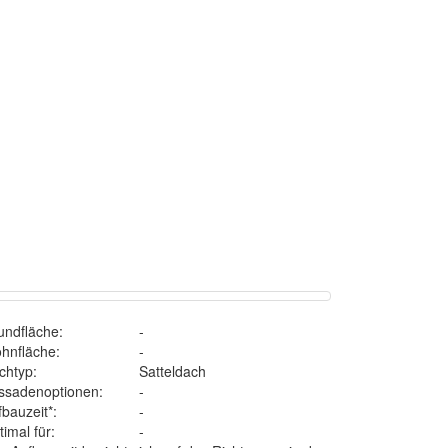
undfläche:
-
hnfläche:
-
chtyp:
Satteldach
ssadenoptionen:
-
bauzeit*:
-
imal für:
-